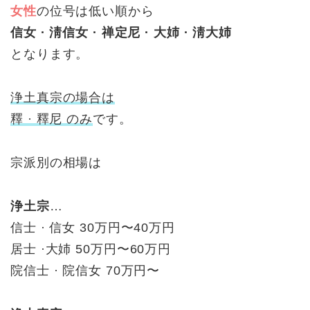
女性
の位号は低い順から
信女 · 淸信女 · 禅定尼 · 大姉 · 淸大姉
となります。
浄土真宗の場合は
釋 · 釋尼 のみ
です。
宗派別の相場は
浄土宗
…
信士 · 信女 30万円〜40万円
居士 ·大姉 50万円〜60万円
院信士 · 院信女 70万円〜